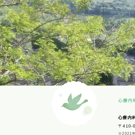
心療内
〒410-
※202